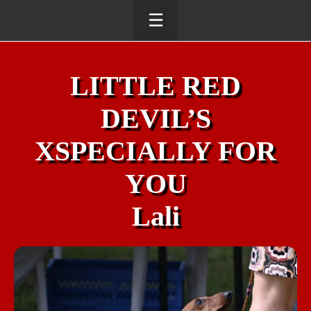
☰
LITTLE RED
DEVIL’S
XSPECIALLY FOR
YOU
Lali