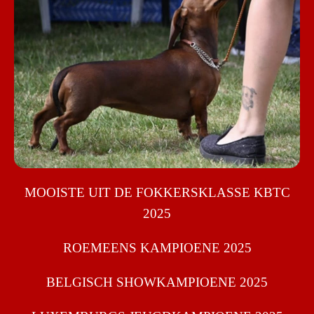
MOOISTE UIT DE FOKKERSKLASSE KBTC
2025
ROEMEENS KAMPIOENE 2025
BELGISCH SHOWKAMPIOENE 2025