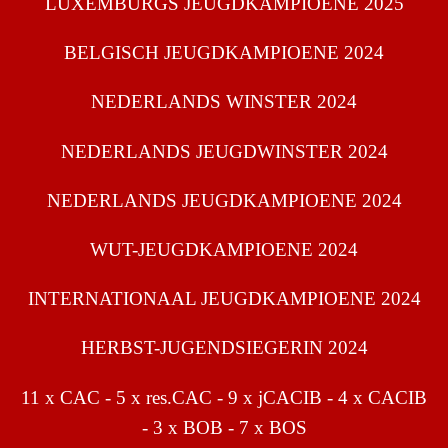
LUXEMBURGS JEUGDKAMPIOENE 2025
BELGISCH JEUGDKAMPIOENE 2024
NEDERLANDS WINSTER 2024
NEDERLANDS JEUGDWINSTER 2024
NEDERLANDS JEUGDKAMPIOENE 2024
WUT-JEUGDKAMPIOENE 2024
INTERNATIONAAL JEUGDKAMPIOENE 2024
HERBST-JUGENDSIEGERIN 2024
11 x CAC - 5 x res.CAC - 9 x jCACIB - 4 x CACIB
- 3 x BOB - 7 x BOS